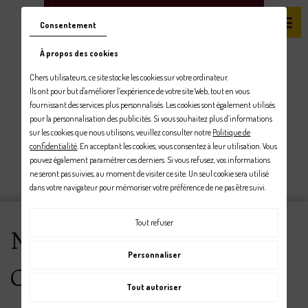
Consentement
À propos des cookies
Chers utilisateurs, ce site stocke les cookies sur votre ordinateur.
Ils ont pour but d'améliorer l’expérience de votre site Web, tout en vous
fournissant des services plus personnalisés. Les cookies sont également utilisés
pour la personnalisation des publicités. Si vous souhaitez plus d’informations
sur les cookies que nous utilisons, veuillez consulter notre
Politique de
confidentialité
. En acceptant les cookies, vous consentez à leur utilisation. Vous
pouvez également paramétrer ces derniers. Si vous refusez, vos informations
Renseignez-vous
ne seront pas suivies, au moment de visiter ce site. Un seul cookie sera utilisé
dans votre navigateur pour mémoriser votre préférence de ne pas être suivi.
Tout refuser
Nettoyage de sépultures à
Personnaliser
Caen - Actualités et
Tout autoriser